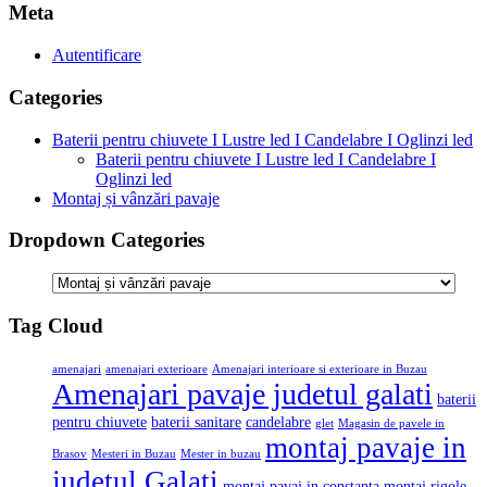
Meta
Autentificare
Categories
Baterii pentru chiuvete I Lustre led I Candelabre I Oglinzi led
Baterii pentru chiuvete I Lustre led I Candelabre I
Oglinzi led
Montaj și vânzări pavaje
Dropdown Categories
Tag Cloud
amenajari
amenajari exterioare
Amenajari interioare si exterioare in Buzau
Amenajari pavaje judetul galati
baterii
pentru chiuvete
baterii sanitare
candelabre
glet
Magasin de pavele in
montaj pavaje in
Brasov
Mesteri in Buzau
Mester in buzau
judetul Galati
montaj pavaj in constanta
montaj rigole