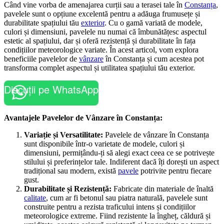
Când vine vorba de amenajarea curții sau a terasei tale în
Constanța
,
pavelele sunt o opțiune excelentă pentru a adăuga frumusețe și
durabilitate spațiului tău
exterior
. Cu o gamă variată de modele,
culori și dimensiuni, pavelele nu numai că îmbunătățesc aspectul
estetic al spațiului, dar și oferă rezistență și durabilitate în fața
condițiilor meteorologice variate. În acest articol, vom explora
beneficiile pavelelor de
vânzare
în Constanța și cum acestea pot
transforma complet aspectul și utilitatea spațiului tău exterior.
Discuții pe WhatsApp
Avantajele Pavelelor de Vânzare în Constanța:
Variație și Versatilitate:
Pavelele de vânzare în Constanța
sunt disponibile într-o varietate de modele, culori și
dimensiuni, permițându-ți să alegi exact ceea ce se potrivește
stilului și preferințelor tale. Indiferent dacă îți dorești un aspect
tradițional sau modern, există
pavele
potrivite pentru fiecare
gust.
Durabilitate și Rezistență:
Fabricate din materiale de înaltă
calitate
, cum ar fi betonul sau piatra naturală, pavelele sunt
construite pentru a rezista traficului intens și condițiilor
meteorologice extreme. Fiind rezistente la îngheț, căldură și