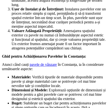
umiditate, acestea asigură rezistență și longevitate pe termen
lung.
Ușor de Instalat și de Întreținut:
Instalarea pavelelor este un
proces relativ simplu și rapid, permițându-ți să-ți transformi
spațiul exterior într-un timp scurt. În plus, pavelele sunt ușor
de întreținut, necesitând doar curățare periodică pentru a-și
menține aspectul impecabil.
Valoare Adăugată Proprietății:
Amenajarea spațiului
exterior cu pavele nu numai că îmbunătățește aspectul estetic
și funcțional al spațiului, dar și crește valoarea proprietății tale.
Un exterior frumos amenajat poate fi un factor important în
atragerea potențialilor cumpărători sau chiriași.
Ghid pentru Achiziționarea Pavelelor în Constanța:
Atunci când cauți
pavele de vânzare
în Constanța, ia în considerare
următoarele aspecte:
Materialele:
Verifică tipurile de materiale disponibile pentru
pavele și alege materialul care se potrivește cel mai bine
nevoilor tale și condițiilor locale.
Dimensiuni și Modele:
Explorează opțiunile de dimensiuni și
modele pentru a găsi pavelele care se potrivesc cel mai bine
designului și esteticii spațiului tău exterior.
Buget:
Stabilește un buget clar pentru achiziționarea pavelelor
și alege opțiunile care se încadrează în acesta, fără a