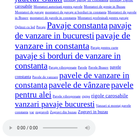
carosabile
Montatori autorizati pentru pavele
Montatori de gresie in Buzau
Montatori de pavaje
montatori de pavaje si borduri in constanta
Montatori de pavele
in Brasov
montatori de pavele in constanta
Montatori profesinali pentru pavaje
Pavaje constanta
pavaje
Oglinzi cu led
Pavaje
pavaje de
de vanzare in bucuresti
vanzare in constanta
Pavaje pentru curte
pavaje si borduri de vanzare in
constanta
pavele
Pavaje vibropresate
Pavele
Pavele Brasov
pavele de vanzare in
constanta
Pavele de vanzare
constanta
pavele de vânzare
pavele
pentru alei
rigole carosabile
Pavele vibropresate
rigips
vanzari pavaje bucuresti
Vanzari si montaj pavele
Zugravi in buzau
constanta
var
zugraveli
Zugravi din buzau