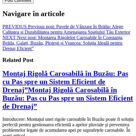
Navigare în articole
PREVIOUS
Previous post:
Pavele de Vânzare în Brăila: Alege
Calitatea și Durabilitatea pentru Amenajarea Spațiului Tău Exterior
NEXT
Next post:
Montarea Rigolelor Carosabile în Constanța,
Brăila, Galați, Buzău, Ploiești și Vrancea: Soluția Ideală pentru
Drenaj Eficient”
Related Post
Montaj Rigolă Carosabilă în Buzău: Pas
cu Pas spre un Sistem Eficient de
Drenaj”
Montaj Rigolă Carosabilă în
Buzău: Pas cu Pas spre un Sistem Eficient
de Drenaj”
Introducere: Montajul unei rigole carosabile în Buzău poate fi soluția
perfectă pentru gestionarea eficientă a apelor pluviale și prevenirea
problemelor legate de acumularea apei pe suprafețele carosabile. În
acest articol,