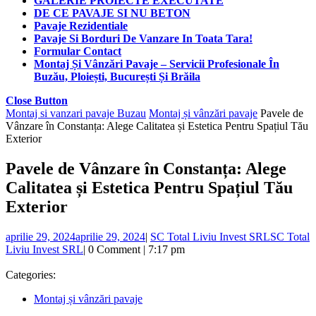
GALERIE PROIECTE EXECUTATE
DE CE PAVAJE SI NU BETON
Pavaje Rezidentiale
Pavaje Si Borduri De Vanzare In Toata Tara!
Formular Contact
Montaj Și Vânzări Pavaje – Servicii Profesionale În
Buzău, Ploiești, București Și Brăila
Close Button
Montaj si vanzari pavaje Buzau
Montaj și vânzări pavaje
Pavele de
Vânzare în Constanța: Alege Calitatea și Estetica Pentru Spațiul Tău
Exterior
Pavele de Vânzare în Constanța: Alege
Calitatea și Estetica Pentru Spațiul Tău
Exterior
aprilie 29, 2024
aprilie 29, 2024
|
SC Total Liviu Invest SRL
SC Total
Liviu Invest SRL
|
0 Comment
|
7:17 pm
Categories:
Montaj și vânzări pavaje