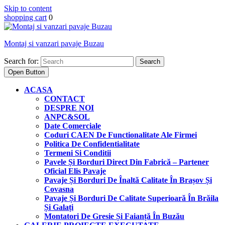
Skip to content
shopping cart
0
Montaj si vanzari pavaje Buzau
Search for:
Open Button
ACASA
CONTACT
DESPRE NOI
ANPC&SOL
Date Comerciale
Coduri CAEN De Functionalitate Ale Firmei
Politica De Confidentialitate
Termeni Si Conditii
Pavele Și Borduri Direct Din Fabrică – Partener
Oficial Elis Pavaje
Pavaje Și Borduri De Înaltă Calitate În Brașov Și
Covasna
Pavaje Și Borduri De Calitate Superioară În Brăila
Și Galați
Montatori De Gresie Și Faianță În Buzău