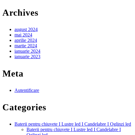
Archives
august 2024
mai 2024
aprilie 2024
martie 2024
ianuarie 2024
ianuarie 2023
Meta
Autentificare
Categories
Baterii pentru chiuvete I Lustre led I Candelabre I Oglinzi led
Baterii pentru chiuvete I Lustre led I Candelabre I
Oglinzi led