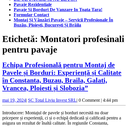
Pavaje Rezidentiale
Pavaje Si Borduri De Vanzare In Toata Tara!
Formular Contact
Montaj Și Vânzări Pavaje – Servicii Profesionale În
Buzău, Ploiești, București Și Brăila
Close
Etichetă:
Montatori profesinali
Button
pentru pavaje
Echipa Profesională pentru Montaj de
Pavele și Borduri: Experiență și Calitate
în Constanta, Buzau, Braila, Galati,
Echipa
Vrancea, Ploiesti și Slobozia”
Profesională
mai
SC
mai 19, 2024
|
SC Total Liviu Invest SRL
|
0 Comment
|
4:44 pm
pentru
19,
Total
Montaj
2024
Liviu
Introducere: Montajul de pavele și borduri necesită nu doar
Invest
de
pricepere și experiență, ci și o echipă dedicată și calificată pentru a
SRL
asigura un rezultat de înaltă calitate. În regiunile Constanta,
Pavele