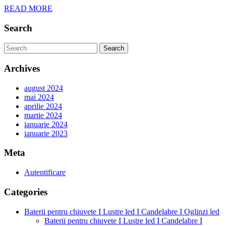
READ
READ MORE
și
MORE
Borduri:
Search
Experiență
Search
și
for:
Calitate
Archives
în
august 2024
Constanta,
mai 2024
Buzau,
aprilie 2024
martie 2024
Braila,
ianuarie 2024
Galati,
ianuarie 2023
Vrancea,
Meta
Ploiesti
și
Autentificare
Slobozia”
Categories
Baterii pentru chiuvete I Lustre led I Candelabre I Oglinzi led
Baterii pentru chiuvete I Lustre led I Candelabre I