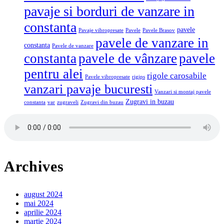
pavaje si borduri de vanzare in
constanta
pavele
Pavaje vibropresate
Pavele
Pavele Brasov
pavele de vanzare in
constanta
Pavele de vanzare
constanta
pavele de vânzare
pavele
pentru alei
rigole carosabile
Pavele vibropresate
rigips
vanzari pavaje bucuresti
Vanzari si montaj pavele
Zugravi in buzau
constanta
var
zugraveli
Zugravi din buzau
Archives
august 2024
mai 2024
aprilie 2024
martie 2024