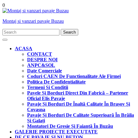
Skip
shopping
0
to
cart
content
Montaj si vanzari pavaje Buzau
Search
for:
Open
Button
ACASA
CONTACT
DESPRE NOI
ANPC&SOL
Date Comerciale
Coduri CAEN De Functionalitate Ale Firmei
Politica De Confidentialitate
Termeni Si Conditii
Pavele Și Borduri Direct Din Fabrică – Partener
Oficial Elis Pavaje
Pavaje Și Borduri De Înaltă Calitate În Brașov Și
Covasna
Pavaje Și Borduri De Calitate Superioară În Brăila
Și Galați
Montatori De Gresie Și Faianță În Buzău
GALERIE PROIECTE EXECUTATE
DE CE PAVAJE SI NU BETON