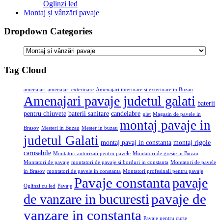
Oglinzi led
Montaj și vânzări pavaje
Dropdown Categories
Tag Cloud
amenajari
amenajari exterioare
Amenajari interioare si exterioare in Buzau
Amenajari pavaje judetul galati
baterii
pentru chiuvete
baterii sanitare
candelabre
glet
Magasin de pavele in
montaj pavaje in
Brasov
Mesteri in Buzau
Mester in buzau
judetul Galati
montaj pavaj in constanta
montaj rigole
carosabile
Montatori autorizati pentru pavele
Montatori de gresie in Buzau
Montatori de pavaje
montatori de pavaje si borduri in constanta
Montatori de pavele
in Brasov
montatori de pavele in constanta
Montatori profesinali pentru pavaje
Pavaje constanta
pavaje
Oglinzi cu led
Pavaje
pavaje de
de vanzare in bucuresti
vanzare in constanta
Pavaje pentru curte