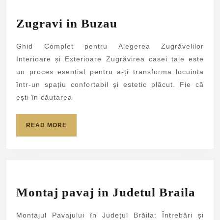
în
Spațiile
Zugravi
Zugravi in Buzau
Tale”
in
Ghid Complet pentru Alegerea Zugrăvelilor
Buzau
Interioare și Exterioare Zugrăvirea casei tale este
un proces esențial pentru a-ți transforma locuința
într-un spațiu confortabil și estetic plăcut. Fie că
ești în căutarea
READ
READ MORE
MORE
Mon
Montaj pavaj in Judetul Braila
pav
Montajul Pavajului în Județul Brăila: Întrebări și