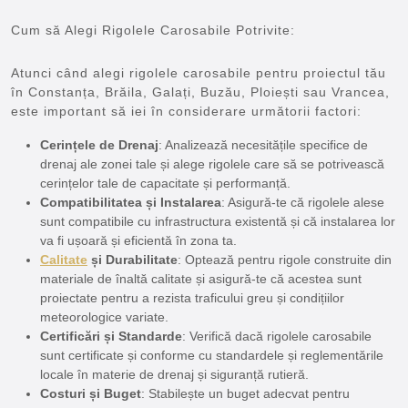
Cum să Alegi Rigolele Carosabile Potrivite:
Atunci când alegi rigolele carosabile pentru proiectul tău
în Constanța, Brăila, Galați, Buzău, Ploiești sau Vrancea,
este important să iei în considerare următorii factori:
Cerințele de Drenaj
: Analizează necesitățile specifice de
drenaj ale zonei tale și alege rigolele care să se potrivească
cerințelor tale de capacitate și performanță.
Compatibilitatea și Instalarea
: Asigură-te că rigolele alese
sunt compatibile cu infrastructura existentă și că instalarea lor
va fi ușoară și eficientă în zona ta.
Calitate
și Durabilitate
: Optează pentru rigole construite din
materiale de înaltă calitate și asigură-te că acestea sunt
proiectate pentru a rezista traficului greu și condițiilor
meteorologice variate.
Certificări și Standarde
: Verifică dacă rigolele carosabile
sunt certificate și conforme cu standardele și reglementările
locale în materie de drenaj și siguranță rutieră.
Costuri și Buget
: Stabilește un buget adecvat pentru