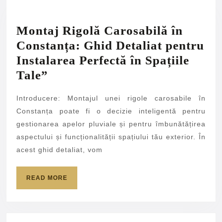
Montaj Rigolă Carosabilă în
Constanța: Ghid Detaliat pentru
Instalarea Perfectă în Spațiile
Montaj
Tale”
Rigolă
Introducere: Montajul unei rigole carosabile în
Carosabilă
Constanța poate fi o decizie inteligentă pentru
în
gestionarea apelor pluviale și pentru îmbunătățirea
Constanța:
aspectului și funcționalității spațiului tău exterior. În
Ghid
acest ghid detaliat, vom
Detaliat
pentru
READ
READ MORE
MORE
Instalarea
Perfectă