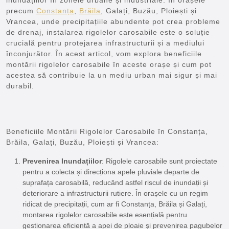
precum
Constanța
,
Brăila
, Galați, Buzău, Ploiești și
Vrancea, unde precipitațiile abundente pot crea probleme
de drenaj, instalarea rigolelor carosabile este o soluție
crucială pentru protejarea infrastructurii și a mediului
înconjurător. În acest articol, vom explora beneficiile
montării rigolelor carosabile în aceste orașe și cum pot
acestea să contribuie la un mediu urban mai sigur și mai
durabil.
Beneficiile Montării Rigolelor Carosabile în Constanța,
Brăila, Galați, Buzău, Ploiești și Vrancea:
Prevenirea Inundațiilor
: Rigolele carosabile sunt proiectate
pentru a colecta și direcționa apele pluviale departe de
suprafața carosabilă, reducând astfel riscul de inundații și
deteriorare a infrastructurii rutiere. În orașele cu un regim
ridicat de precipitații, cum ar fi Constanța, Brăila și Galați,
montarea rigolelor carosabile este esențială pentru
gestionarea eficientă a apei de ploaie și prevenirea pagubelor