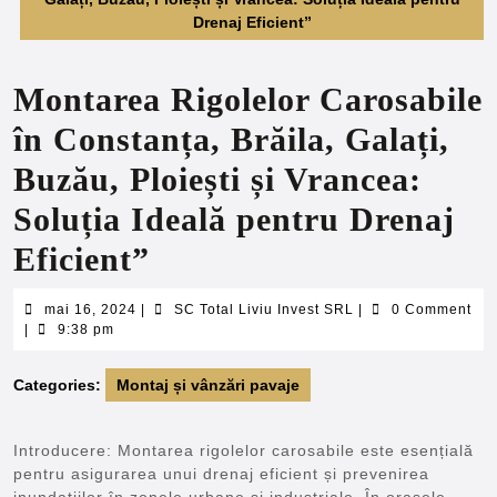
Drenaj Eficient”
Montarea Rigolelor Carosabile
în Constanța, Brăila, Galați,
Buzău, Ploiești și Vrancea:
Soluția Ideală pentru Drenaj
Eficient”
mai
SC
mai 16, 2024
|
SC Total Liviu Invest SRL
|
0 Comment
16,
Total
|
9:38 pm
2024
Liviu
Invest
Categories:
Montaj și vânzări pavaje
SRL
Introducere: Montarea rigolelor carosabile este esențială
pentru asigurarea unui drenaj eficient și prevenirea
inundațiilor în zonele urbane și industriale. În orașele