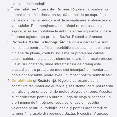
cauzate de inundații.
Îmbunătățirea Siguranței Rutiere
: Rigolele carosabile nu
numai că ajută la drenarea rapidă a apei de pe suprafața
carosabilă, dar și reduc riscul de acvaplanare și alunecare a
vehiculelor. Prin menținerea suprafeței rutiere uscate și
sigure, acestea contribuie la îmbunătățirea siguranței rutiere
în orașe aglomerate precum Buzău, Ploiești și Vrancea.
Protecția Mediului Înconjurător
: Rigolele carosabile sunt
concepute pentru a filtra impuritățile și substanțele poluante
din apa de ploaie, contribuind astfel la protejarea calității
apelor subterane și a ecosistemelor locale. În orașele precum
Galați și Constanța, unde infrastructura de drenaj este
crucială pentru protejarea mediului înconjurător, montarea
rigolelor carosabile poate avea un impact pozitiv semnificativ.
Durabilitate
și Rezistență
: Rigolele carosabile sunt
construite din materiale durabile și rezistente, care pot rezista
la traficul greu și la condițiile meteorologice extreme. Acestea
sunt proiectate pentru o durată lungă de viață și necesită un
efort minim de întreținere, ceea ce le face o investiție
valoroasă pentru autoritățile locale și pentru proprietarii de
terenuri în orașele din regiunea Buzău, Ploiești și Vrancea.