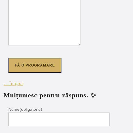
FĂ O PROGRAMARE
← Înapoi
Mulțumesc pentru răspuns. ✨
Nume
(obligatoriu)