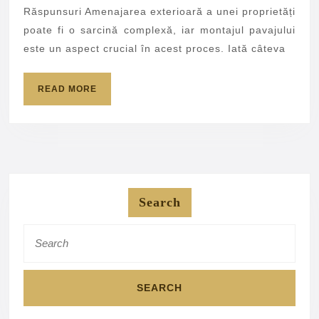
in
Răspunsuri Amenajarea exterioară a unei proprietăți
Jude
poate fi o sarcină complexă, iar montajul pavajului
Brai
este un aspect crucial în acest proces. Iată câteva
READ
READ MORE
MORE
Search
Search
for: