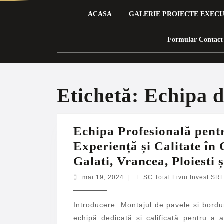
ACASA
GALERIE PROIECTE EXEC
Formular Contact
Etichetă:
Echipa d
Echipa Profesională pent
Experiență și Calitate în
Galati, Vrancea, Ploiesti 
mai
mai 19, 2024
|
SC Total Liviu Invest SR
19,
2024
Introducere: Montajul de pavele și bordur
echipă dedicată și calificată pentru a a