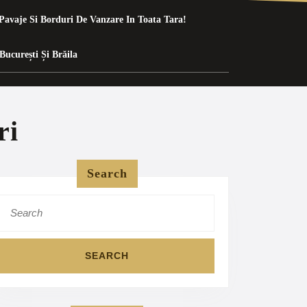
Pavaje Si Borduri De Vanzare In Toata Tara!
București Și Brăila
ri
Search
Search
for: