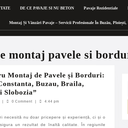
UTATE
DE CE PAVAJE SI NU BETON
Pavaje Rezidentiale
Montaj Și Vânzări Pavaje – Servicii Profesionale În Buzău, Ploiești, 
e montaj pavele si bordu
ru Montaj de Pavele și Borduri:
 Constanta, Buzau, Braila,
Echipa
și Slobozia”
Profesională
SC
L
|
0 Comment
|
4:44 pm
Total
pentru
Liviu
Montaj
Invest
i necesită nu doar pricepere și experiență, ci și o
SRL
sigura un rezultat de înaltă calitate. În regiunile
de