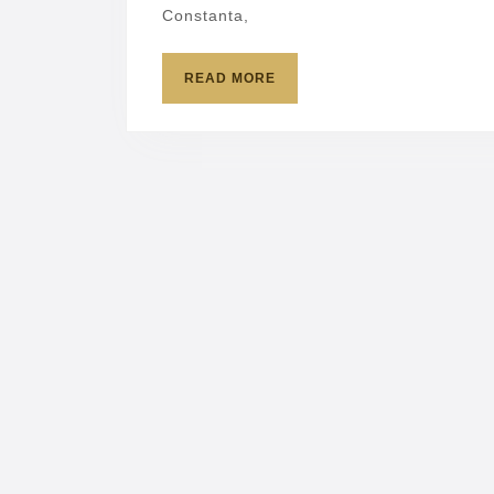
Constanta,
READ
READ MORE
MORE