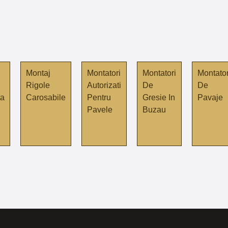
Montaj
Montatori
Montatori
Montator
Rigole
Autorizati
De
De
ta
Carosabile
Pentru
Gresie In
Pavaje
Pavele
Buzau