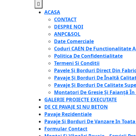
for:
Open
Button
ACASA
CONTACT
DESPRE NOI
ANPC&SOL
Date Comerciale
Coduri CAEN De Functionalitate A
Politica De Confidentialitate
Termeni Si Conditii
Pavele Și Borduri Direct Din Fabric
Pavaje Și Borduri De Înaltă Calita
Pavaje Și Borduri De Calitate Supe
Montatori De Gresie Și Faianță Î
GALERIE PROIECTE EXECUTATE
DE CE PAVAJE SI NU BETON
Pavaje Rezidentiale
Pavaje Si Borduri De Vanzare In Toata
Formular Contact