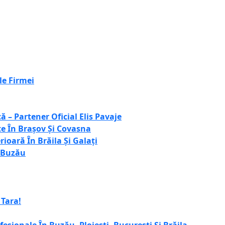
le Firmei
ă – Partener Oficial Elis Pavaje
te În Brașov Și Covasna
rioară În Brăila Și Galați
n Buzău
 Tara!