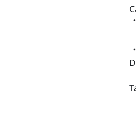
C
D
T