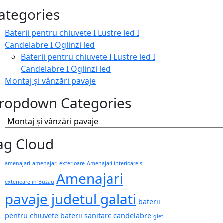
ategories
Baterii pentru chiuvete I Lustre led I
Candelabre I Oglinzi led
Baterii pentru chiuvete I Lustre led I
Candelabre I Oglinzi led
Montaj și vânzări pavaje
ropdown Categories
ag Cloud
amenajari
amenajari exterioare
Amenajari interioare si
Amenajari
exterioare in Buzau
pavaje judetul galati
baterii
pentru chiuvete
baterii sanitare
candelabre
glet