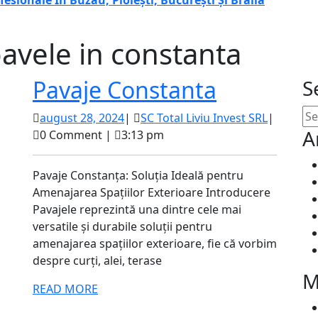
fesionale În Buzău, Ploiești, București Și Brăila
avele in constanta
Pavaje
Pavaje Constanta
S
Constant
Se
august
SC
august 28, 2024
|
SC Total Liviu Invest SRL
|
for
A
28,
Total
0 Comment
|
3:13 pm
2024
Liviu
Invest
Pavaje Constanța: Soluția Ideală pentru
SRL
Amenajarea Spațiilor Exterioare Introducere
Pavajele reprezintă una dintre cele mai
versatile și durabile soluții pentru
amenajarea spațiilor exterioare, fie că vorbim
despre curți, alei, terase
M
READ
READ MORE
MORE