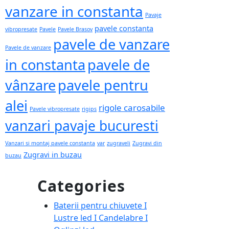
vanzare in constanta
Pavaje
pavele constanta
vibropresate
Pavele
Pavele Brasov
pavele de vanzare
Pavele de vanzare
in constanta
pavele de
vânzare
pavele pentru
alei
rigole carosabile
Pavele vibropresate
rigips
vanzari pavaje bucuresti
Vanzari si montaj pavele constanta
var
zugraveli
Zugravi din
Zugravi in buzau
buzau
Categories
Baterii pentru chiuvete I
Lustre led I Candelabre I