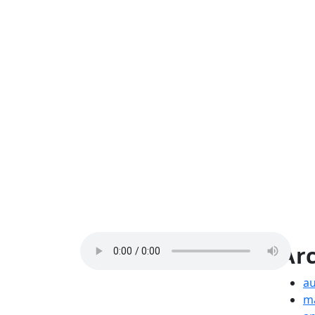
Ar
au
ma