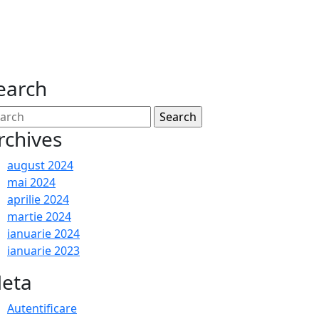
earch
a
arch
:
rchives
august 2024
mai 2024
aprilie 2024
martie 2024
ianuarie 2024
ianuarie 2023
eta
Autentificare