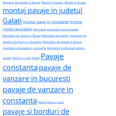
Magasin de pavele in Brasov
Mesteri in Buzau
Mester in buzau
montaj pavaje in judetul
Galati
montaj pavaj in constanta
montaj
rigole carosabile
Montatori autorizati pentru pavele
Montatori de gresie in Buzau
Montatori de pavaje
montatori de
pavaje si borduri in constanta
Montatori de pavele in Brasov
montatori de pavele in constanta
Montatori profesinali pentru
Pavaje
pavaje
Oglinzi cu led
Pavaje
constanta
pavaje de
vanzare in bucuresti
pavaje de vanzare in
constanta
Pavaje pentru curte
pavaje si borduri de