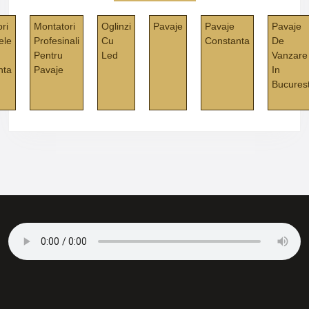
ri
Montatori
Oglinzi
Pavaje
Pavaje
Pavaje
ele
Profesinali
Cu
Constanta
De
Pentru
Led
Vanzare
nta
Pavaje
In
Bucurest