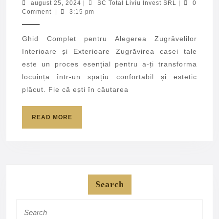
in
august
SC
august 25, 2024
|
SC Total Liviu Invest SRL
|
0
25,
Total
Comment
|
3:15 pm
Buzau
2024
Liviu
Invest
SRL
Ghid Complet pentru Alegerea Zugrăvelilor
Interioare și Exterioare Zugrăvirea casei tale
este un proces esențial pentru a-ți transforma
locuința într-un spațiu confortabil și estetic
plăcut. Fie că ești în căutarea
READ
READ MORE
MORE
Search
Search
for: