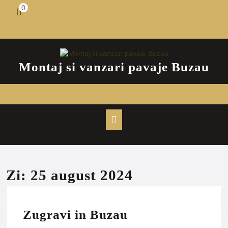
Skip
0
shopping
to
cart
content
Montaj si vanzari pavaje Buzau
Open
Button
Zi:
25 august 2024
Zugravi
Zugravi in Buzau