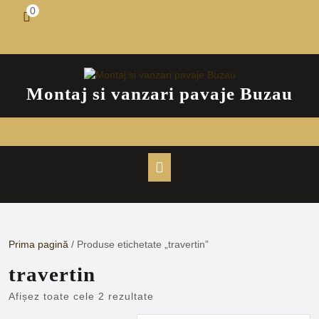
Skip
0
shopping
to
cart
content
Montaj si vanzari pavaje Buzau
Open
Button
Prima pagină
/ Produse etichetate „travertin”
travertin
Afișez toate cele 2 rezultate