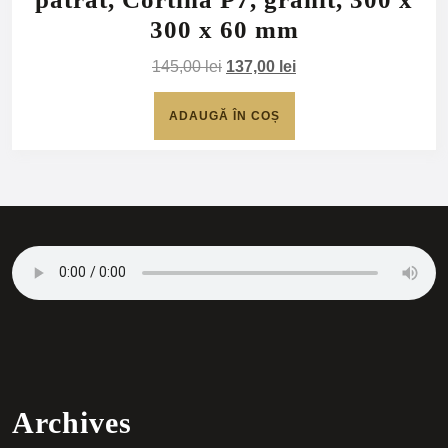
în
300 x 60 mm
pagina
produsului.
Prețul
Prețul
145,00
lei
137,00
lei
inițial
curent
a
este:
ADAUGĂ ÎN COȘ
fost:
137,00 lei.
145,00 lei.
Archives