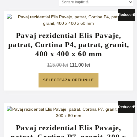
Reduceri!
Pavaj rezidential Elis Pavaje,
patrat, Cortina P4, patrat, granit,
400 x 400 x 60 mm
Prețul
Prețul
115,00
lei
111,00
lei
inițial
curent
Acest
a
este:
SELECTEAZĂ OPȚIUNILE
produs
fost:
111,00 lei.
are
115,00 lei.
mai
multe
variații.
Reduceri!
Opțiunile
pot
fi
Pavaj rezidential Elis Pavaje,
alese
patrat, Cortina P7, granit, 300 x