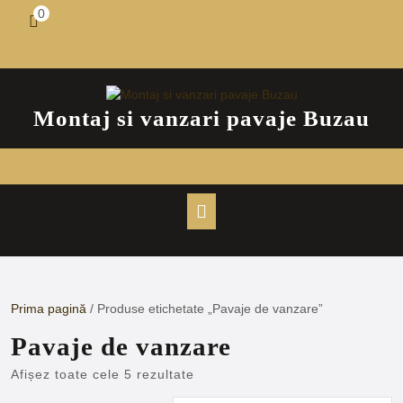
Skip
0
shopping
to
cart
content
Montaj si vanzari pavaje Buzau
Open
Button
Prima pagină
/ Produse etichetate „Pavaje de vanzare”
Pavaje de vanzare
Afișez toate cele 5 rezultate