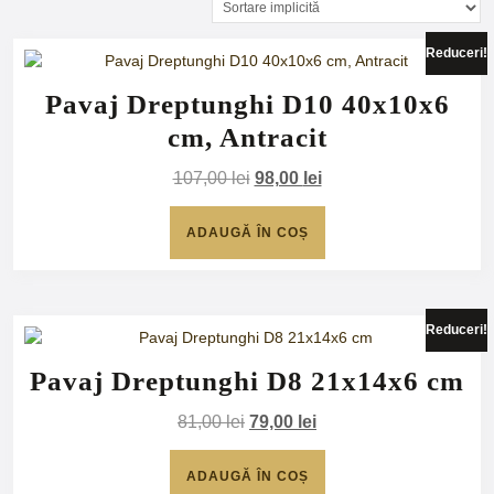
Reduceri!
Pavaj Dreptunghi D10 40x10x6
cm, Antracit
Prețul
Prețul
107,00
lei
98,00
lei
inițial
curent
a
este:
ADAUGĂ ÎN COȘ
fost:
98,00 lei.
107,00 lei.
Reduceri!
Pavaj Dreptunghi D8 21x14x6 cm
Prețul
Prețul
81,00
lei
79,00
lei
inițial
curent
a
este:
ADAUGĂ ÎN COȘ
fost:
79,00 lei.