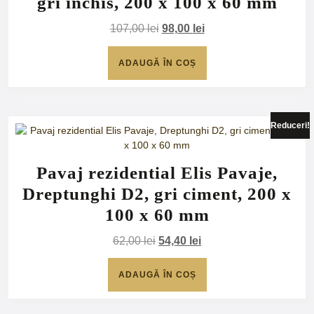
gri inchis, 200 x 100 x 60 mm
Prețul
Prețul
107,00
lei
98,00
lei
inițial
curent
a
este:
ADAUGĂ ÎN COȘ
fost:
98,00 lei.
107,00 lei.
Reduceri!
Pavaj rezidential Elis Pavaje,
Dreptunghi D2, gri ciment, 200 x
100 x 60 mm
Prețul
Prețul
62,00
lei
54,40
lei
inițial
curent
a
este:
ADAUGĂ ÎN COȘ
fost:
54,40 lei.
62,00 lei.