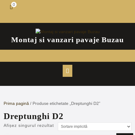
Skip
0
shopping
to
cart
content
Montaj si vanzari pavaje Buzau
Open
Button
Prima pagină
/ Produse etichetate „Dreptunghi D2”
Dreptunghi D2
Afișez singurul rezultat