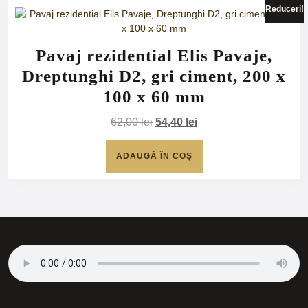
Reduceri!
Pavaj rezidential Elis Pavaje,
Dreptunghi D2, gri ciment, 200 x
100 x 60 mm
Prețul
Prețul
62,00
lei
54,40
lei
inițial
curent
a
este:
ADAUGĂ ÎN COȘ
fost:
54,40 lei.
62,00 lei.