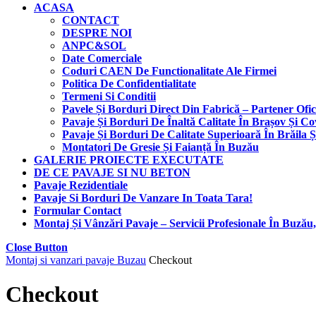
ACASA
CONTACT
DESPRE NOI
ANPC&SOL
Date Comerciale
Coduri CAEN De Functionalitate Ale Firmei
Politica De Confidentialitate
Termeni Si Conditii
Pavele Și Borduri Direct Din Fabrică – Partener Ofici
Pavaje Și Borduri De Înaltă Calitate În Brașov Și C
Pavaje Și Borduri De Calitate Superioară În Brăila Ș
Montatori De Gresie Și Faianță În Buzău
GALERIE PROIECTE EXECUTATE
DE CE PAVAJE SI NU BETON
Pavaje Rezidentiale
Pavaje Si Borduri De Vanzare In Toata Tara!
Formular Contact
Montaj Și Vânzări Pavaje – Servicii Profesionale În Buzău, 
Close Button
Montaj si vanzari pavaje Buzau
Checkout
Checkout