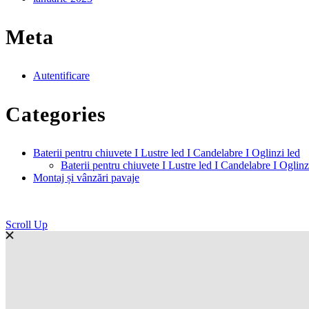
Meta
Autentificare
Categories
Baterii pentru chiuvete I Lustre led I Candelabre I Oglinzi led
Baterii pentru chiuvete I Lustre led I Candelabre I Oglinz
Montaj și vânzări pavaje
Scroll Up