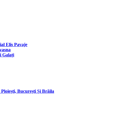
al Elis Pavaje
ovasna
i Galați
Ploiești, București Și Brăila