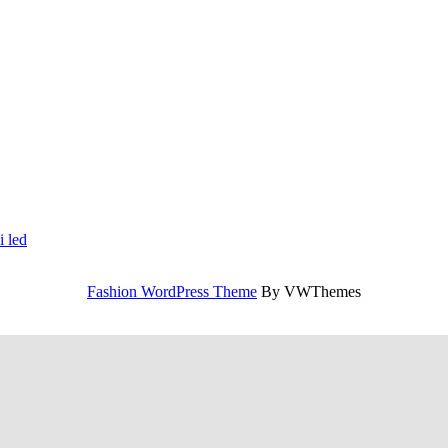
i led
Fashion WordPress Theme
By VWThemes